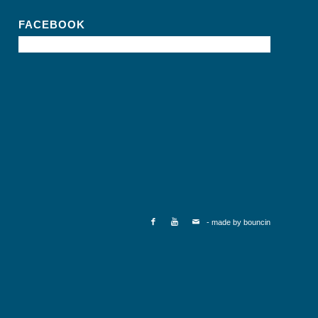
FACEBOOK
- made by
bouncin